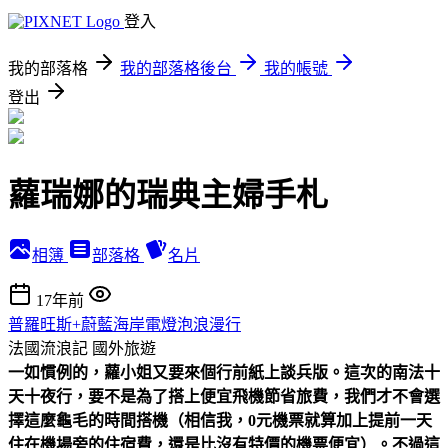
登入
我的部落格
我的部落格後台
我的帳號
登出
蘿瑞娜的瑞典主婦手札
相簿
部落格
名片
17年前
普羅旺斯+蔚藍海岸電燈泡浪漫行
法國流浪記
國外旅遊
一如慣例的，蘿小姐又要來個行前紙上談兵版。這次的南法十
天十夜行，要不是為了搭上便宜飛機節省旅費，我們才不會選
擇這麼龜毛的時間搭機（相信我，0元機票就算加上提前一天
住在機場旁的住宿費，還是比沒有特價的機票便宜）。不過這