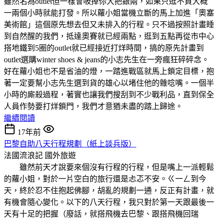
雖然名為outlet但一樣會吸掉你大把銀兩，如果只逛不買大概
一兩個小時就能打發。所以蘿小姐當機立斷的馬上加進「奧塞
美術館」這個原先想去但又未排入的行程。只不過按照計畫睡
到自然醒的我們，抵達奧賽就已經兩點，逛到五點再從市中心
搭地鐵到5圈的outlet就已經接近打烊時間，搞的原先計畫到
outlet選購winter shoes & jeans的小志先生在一旁瘋狂碎碎念。
好在蘿小姐也不是省油的燈，一踏進戰區就馬上鎖定目標，抱
著一定要幫小志先生選到貨的雄心以堵住他的雜唸嘴。一個半
小時的廝殺過程，著實也讓我們搜刮到不少戰利品，直到保全
人員作勢要打烊鎖門，我們才意猶未盡的踏上歸途。
繼續閱讀
17年前
巴黎自助八天行程規劃（紙上談兵版）
法國流浪記
國外旅遊
雖然前天才說要來個沒有行程的行程，但是嘴上一派輕鬆
的蘿小姐，對於一片空白的旅行還是忐忑不安。ㄍ一ㄥ到今
天，終於忍不住抱起佛腳，胡亂的規劃一通，反正有計畫，就
有機會隨心變化。以下的八天行程，我只對於第一天跟最後一
天有十足的把握（廢話，就搭飛機去巴黎、跟搭飛機回瑞