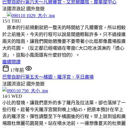
巴黎自助行第六天～凡爾賽宮、艾菲爾鐵塔、龐畢度中心
法國流浪記
國外旅遊
15/1 THU
原本的行前規劃就把一整天的時間給了凡爾賽宮，所以相較
於之前幾天，今天的行程可以說是閒適輕鬆許多。只不過接連
兩天的陰雨，讓我們開始猶豫要不要帶著小比逛那像農場般廣
大的花園。（反正都已經嚐過在零度C大口吃冰淇淋的「透心
涼」，這點小風雨還有什麼好怕的）。
繼續閱讀
17年前
巴黎自助行第五天～橘園、羅浮宮、孚日廣場
法國流浪記
國外旅遊
14/1 WED
小比的發燒，讓我們意外的多了羅丹及拉法葉，卻也落掉了一
些行程。趁著今天羅浮宮開到晚上9點45，把原本預計在早上
去的羅浮宮，彈性調整至下午橘園後的行程。早上就到協和廣
場跟杜樂麗花園晃晃。站在噴水池前，一邊想像夏天的杜樂麗