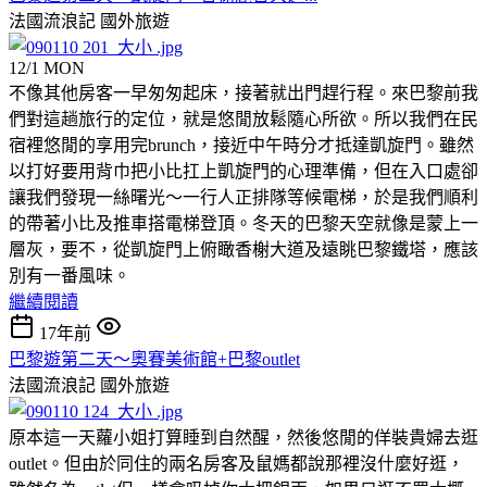
法國流浪記
國外旅遊
12/1 MON
不像其他房客一早匆匆起床，接著就出門趕行程。來巴黎前我
們對這趟旅行的定位，就是悠閒放鬆隨心所欲。所以我們在民
宿裡悠閒的享用完brunch，接近中午時分才抵達凱旋門。雖然
以打好要用背巾把小比扛上凱旋門的心理準備，但在入口處卻
讓我們發現一絲曙光～一行人正排隊等候電梯，於是我們順利
的帶著小比及推車搭電梯登頂。冬天的巴黎天空就像是蒙上一
層灰，要不，從凱旋門上俯瞰香榭大道及遠眺巴黎鐵塔，應該
別有一番風味。
繼續閱讀
17年前
巴黎遊第二天～奧賽美術館+巴黎outlet
法國流浪記
國外旅遊
原本這一天蘿小姐打算睡到自然醒，然後悠閒的佯裝貴婦去逛
outlet。但由於同住的兩名房客及鼠媽都說那裡沒什麼好逛，