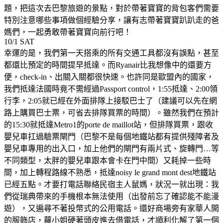
題，把這次去巴黎旅遊的景點，對於帶著寶寶的背包客們需要
特別注意哪些事項做個經驗分享，讓有志帶著寶寶趴趴走的爸
媽們，一起勇敢帶著寶寶向前行吧！
10/1 SAT
幸運的是，我們第一天搭乘的所有交通工具都沒有誤點，甚至
都還比預定的時間提早抵達。而Ryanair比我想像中的還要方
便，check-in、出關入關都很快速。也許同是歐盟內的國家，
我們抵達法國時竟不需經過Passport control，1:55抵達、2:00領
行李，2:05就已經在外面排隊上接駁巴士了（建議可以先在網
路上購買巴士票，可省去排隊買票的時間）。雖然我們在預計
的15:30就抵達Metro1的porte de maillot站，但排隊買票，跟收
嬰兒車扛過驗票閘門（巴黎不是每個地鐵站都有提供殘障者及
嬰兒車專用的出入口，加上他們的閘門有兩片式、旋轉門…等
不同類型，太胖的嬰兒車跟本會卡在門中間）又耗掉一些時
間，加上轉程路線不熟悉，抵達noisy le grand mont dest地鐵站
已經五點。才要打電話聯絡民宿主人鼠媽，狀況一就出現：我
們從瑞典帶來的手機根本無法使用（出發前忘了確認能不能漫
遊），又遍尋不著投幣式的公用電話。還好商場旁有家華人開
的服飾店，蘿小姐硬著頭皮進去借電話，才順利化解了第一個