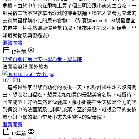
危機。由於中午只在飛機上買了個三明治跟小志先生合吃，一
到民宿二話不說就拿出珍藏的辣香菇麵，嗑完才又精力充沛的
去家樂福採購小比的尿布食物。（幫寶適active fit M號最便宜
的包裝一片竟然還要價台幣13塊，後來用不完又扛回瑞典，早
知道就從瑞典帶過去）
繼續閱讀
17年前
巴黎自助行第七天～聖心堂、聖母院
法國流浪記
國外旅遊
16/1 FRI
這將是許家巴黎自助行的最後一天，那些計畫中想去沒時間
去、想吃沒口福吃、想買沒扣扣買的景點美食名牌，就留待下
回完成吧！好酒當然是沈甕底，蘿小姐將在今天卯足全力的吃
到傳說中的法國菜及比利時淡菜，至於景點，就很公平的安排
蘿小姐心繫的聖心堂及小志先生嚮往的聖母院。
繼續閱讀
17年前