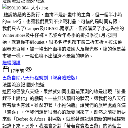
法國流浪記
國外旅遊
雖說這趟的巴黎行，血拼不是計畫中的主角。但一個半小時
的outlet行，也讓我們買到不少戰利品。可惜的是時間有限，
我們只去了Camper及DIESEL兩家店，但卻購足了小志先生的
Winter shoes及牛仔褲。巴黎今年冬季的折扣季從1月7號開
始，就算你不到outlet，很多名牌也都下殺三折五折。拉法葉
跟春天百貨，被一堆出門血拼的法國人及觀光客，搞的像是菜
市場一樣，一點也嗅不出經濟不景氣的味道。
繼續閱讀
17年前
巴黎自助八天行程規劃（親身體驗版）
法國流浪記
國外旅遊
這回的巴黎八天遊，果然就如同出發前預測的總是出現「計畫
趕不上變化」的戲碼。一些無法預料的狀況，讓我們的八天行
程有增也有減。雖然帶著「小拖油瓶」讓我們的旅程處處充滿
「驚喜」，但我們還是很開心的玩耍回來了。既然之前提過要
來個「Before & After」對照版，就趁著還記憶猶新的時候趕緊
記錄下來。另外，我還會針對「帶著寶寶遊巴黎」的這個主