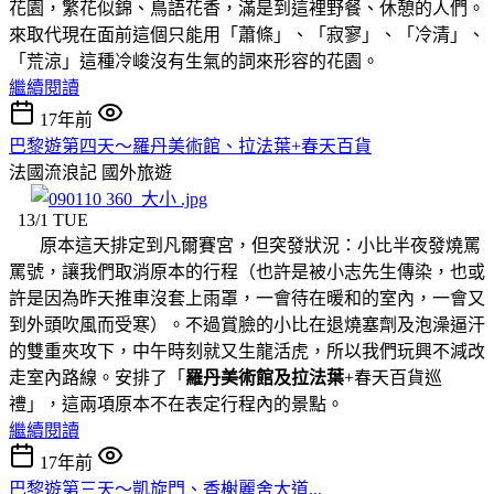
花園，繁花似錦、鳥語花香，滿是到這裡野餐、休憩的人們。
來取代現在面前這個只能用「蕭條」、「寂寥」、「冷清」、
「荒涼」這種冷峻沒有生氣的詞來形容的花園。
繼續閱讀
17年前
巴黎遊第四天～羅丹美術館、拉法葉+春天百貨
法國流浪記
國外旅遊
13/1 TUE
原本這天排定到凡爾賽宮，但突發狀況：小比半夜發燒罵
罵號，讓我們取消原本的行程（也許是被小志先生傳染，也或
許是因為昨天推車沒套上雨罩，一會待在暖和的室內，一會又
到外頭吹風而受寒）。不過賞臉的小比在退燒塞劑及泡澡逼汗
的雙重夾攻下，中午時刻就又生龍活虎，所以我們玩興不減改
走室內路線。安排了「
羅丹美術館及拉法葉
+春天百貨巡
禮」，這兩項原本不在表定行程內的景點。
繼續閱讀
17年前
巴黎遊第三天～凱旋門、香榭麗舍大道...