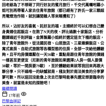
回老爺為了不想砸了同行好友的蜜月旅行，千交代萬囑咐蘿小
姐可別再帶著人家去住青年旅館（都已經有了許氏一家三顆超
亮電燈泡作陪，就別讓閒雜人等來瞎攪和了）
所以，沾好友的喜氣、託好友的福，主婦終於可以幻想自己變
身貴婦住起飯店。在熬了N天的夜、評比過數十家飯店、分析
翻譯過近千則評論，金算盤蘿小姐終於選定這次下榻的飯店，
除了青年旅館外，從法國民宿、山居旅店、三星連鎖飯店、公
寓式套房、自助式旅館等各種型態的住房，全部一次給他體驗
夠。且平均房價還壓在一天56歐，重點是跟住青年旅館的價錢
一樣甚至更便宜（尼斯的青年旅館如果選擇2人房一個人要價
38歐，等於一間房要79歐），至於體驗結果就等我回來再跟大
夥分享。只不過唯一的缺憾就是，棧友對於南法美食的分享寥
寥可數。所以這回沒能像上次去巴黎時能事先選定想要臨幸的
美食，就當是未知的探險吧！
繼續閱讀
17年前
巴黎血拼記