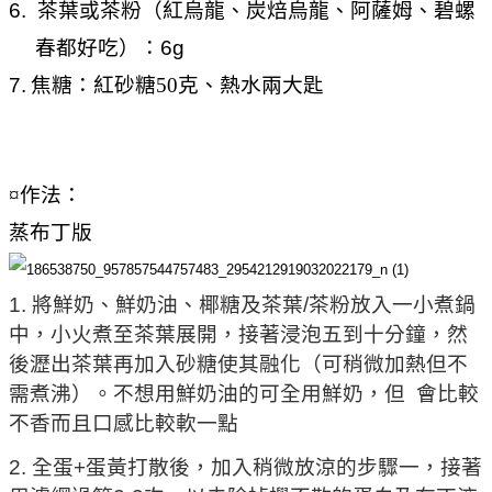
6. 茶葉或茶粉（紅烏龍、炭焙烏龍、阿薩姆、碧螺
春都好吃）：6g
7.
焦糖：紅砂糖
50
克、熱水兩大匙
¤
作法：
蒸布丁版
1. 將鮮奶、鮮奶油、椰糖及茶葉/茶粉放入一小煮鍋
中，小火煮至茶葉展開，接著浸泡五到十分鐘，然
後瀝出茶葉再加入砂糖使其融化（可稍微加熱但不
需煮沸）。不想用鮮奶油的可全用鮮奶，但 會比較
不香而且口感比較軟一點
2.
全蛋+蛋黃打散後，加入稍微放涼的步驟一，接著