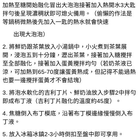
加熱至糖開始融化冒出大泡泡接著加入熱開水3大匙
拌勻後呈現濃稠狀即可熄火備用。（偷懶的作法是
等鍋稍微熱後先加入一匙的熱水就會快速
出現大泡泡）
2. 將鮮奶跟茶葉放入小湯鍋中，小火煮到茶葉展
開，浸泡五到十分鐘，瀝出茶葉，接著加入糖攪拌
至全部融化，接著加入蛋黃攪拌均勻（若奶茶液已
涼，可加熱到65-70度讓蛋黃熟成，但記得不能過熱
也要一邊攪拌蛋黃才不會結塊）
3. 將泡水軟化的吉利丁片、鮮奶油放入步驟2中拌勻
即成布丁液（吉利丁片融化的溫度約45度）。
4. 焦糖倒入布丁模底，沿著布丁模邊緣慢慢倒入布
丁液。
5. 放入冰箱冰鎮2-3小時倒扣至盤中即可享用。