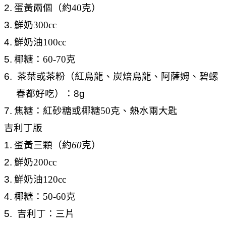
2.
蛋黃兩個（約
40
克）
3.
鮮奶
300cc
4.
鮮奶油
100cc
5.
椰糖：
60-70
克
6. 茶葉或茶粉（紅烏龍、炭焙烏龍、阿薩姆、碧螺
春都好吃）：8g
7.
焦糖：紅砂糖或椰糖
50
克、熱水兩大匙
吉利丁版
1.
蛋黃三顆（約
60
克）
2.
鮮奶
200cc
3.
鮮奶油
120cc
4.
椰糖：
50-60
克
5. 吉利丁：三片