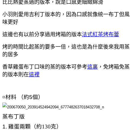
比比熱愛蒸過的版本，說是口感更細緻綿滑
小羽則愛用吉利丁版本的，因為口感就像統一布丁但風
味更好
這邊也有以前分享過用烤箱的版本
法式紅茶烤布蕾
烤的時間比起蒸的要多一倍，這也是為什麼後來我用蒸
的居多
香草雞蛋布丁口味的蒸的版本可參考
這裏
，免烤箱免蒸
的版本則在
這裡
¤
材料 （約5個）
蒸布丁版
1.
雞蛋兩顆（約
130
克）