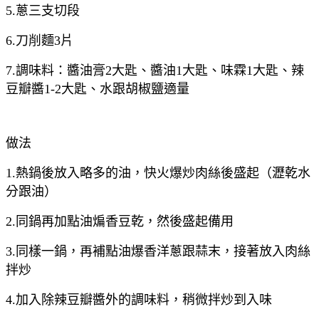
5.蔥三支切段
6.刀削麵3片
7.調味料：醬油膏2大匙、醬油1大匙、味霖1大匙、辣
豆瓣醬1-2大匙、水跟胡椒鹽適量
做法
1.熱鍋後放入略多的油，快火爆炒肉絲後盛起（瀝乾水
分跟油）
2.同鍋再加點油煸香豆乾，然後盛起備用
3.同樣一鍋，再補點油爆香洋蔥跟蒜末，接著放入肉絲
拌炒
4.加入除辣豆瓣醬外的調味料，稍微拌炒到入味