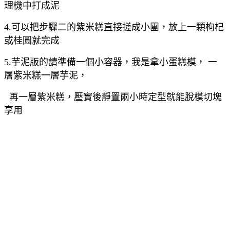
理機中打成泥
4.可以把步驟二的紫米糕直接搓成小團，放上一顆枸杞
或桂圓就完成
5.芋泥版的請準備一個小容器，我是拿小蛋糕模， 一
層紫米糕一層芋泥，
再一層紫米糕，壓實後靜置兩小時定型就能脫模切塊
享用