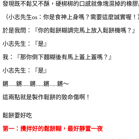
發現既不鬆又不酥，硬梆梆的口感就像塊濕掉的橡膠
（小志先生os：你是食神上身嗎？需要這麼誠實喔！
於是我問：『你的鬆餅糊調完馬上放入鬆餅機嗎？』
小志先生：『是』
我：『那你倒下麵糊後有馬上蓋上蓋嗎？』
小志先生：『是』
鏘.....鏘.....鏘.....鏘.....鏘～
這兩點就是製作鬆餅的致命傷啊！
鬆餅要好吃
第一：攪拌好的鬆餅糊，最好靜置一夜