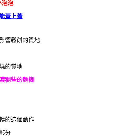
小泡泡
能蓋上蓋
影響鬆餅的質地
燒的質地
濃稠些的麵糊
轉的這個動作
部分