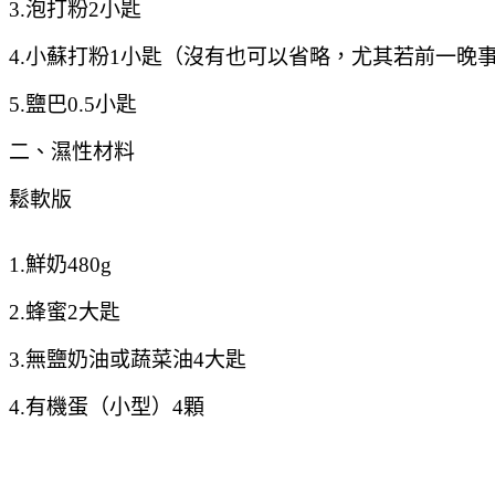
3.泡打粉2小匙
4.小蘇打粉1小匙（沒有也可以省略，尤其若前一晚
5.鹽巴0.5小匙
二、濕性材料
鬆軟版
1.鮮奶480g
2.蜂蜜2大匙
3.無鹽奶油或蔬菜油4大匙
4.有機蛋（小型）4顆