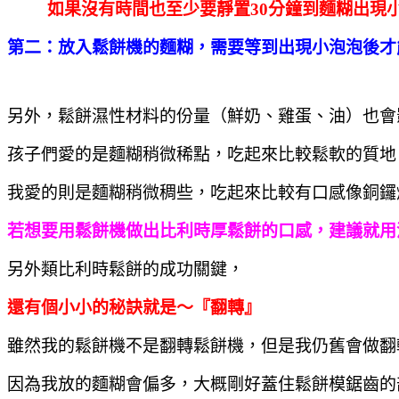
如果沒有時間也至少要靜置30分鐘到麵糊出現
第二：放入鬆餅機的麵糊，需要等到出現小泡泡後才
另外，鬆餅濕性材料的份量（鮮奶、雞蛋、油）也會
孩子們愛的是麵糊稍微稀點，吃起來比較鬆軟的質地
我愛的則是麵糊稍微稠些，吃起來比較有口感像銅鑼
若想要用鬆餅機做出比利時厚鬆餅的口感，建議就用
另外類比利時鬆餅的成功關鍵，
還有個小小的秘訣就是～『翻轉』
雖然我的鬆餅機不是翻轉鬆餅機，但是我仍舊會做翻
因為我放的麵糊會偏多，大概剛好蓋住鬆餅模鋸齒的