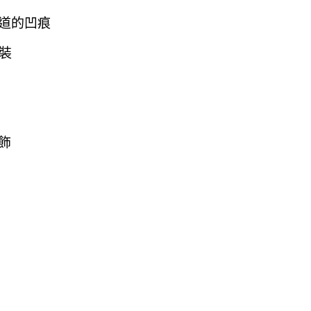
道的凹痕
子裝
飾