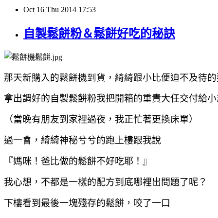
Oct
16
Thu
2014
17:53
自製鬆餅粉＆鬆餅好吃的秘訣
那天新購入的鬆餅機到貨，
綺綺跟小比便迫不及待的
拿出調好的自製鬆餅粉我把開箱的重責大任交付給小
（當晚有朋友到家裡過夜，我正忙著更換床單）
過一會，綺綺神秘兮兮的跑上樓跟我說
『媽咪！爸比做的鬆餅不好吃耶！』
我心想，不都是一樣的配方到底哪裡出問題了呢？
下樓看到最後一塊殘存的鬆餅，咬了一口