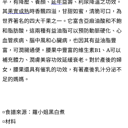
平，有降壓、養顏、
延年
益壽、利尿降溫之功效。
其
果實
成熟
時香飄四溢，甘甜如蜜，清脆可口，為
亞麻油酸和不飽
世界著名的四大干果之一。它富含
和脂肪酸，這兩種有益油脂可以預防動脈硬化、心
血管疾病、腦中風和心臟病，也因其有益油脂豐
富，可潤腸通便。腰果中豐富的維生素B1、A可以
補充體力、潤膚美容功效延緩衰老。對於產後的婦
女，腰果還具有催乳的功效，有著產後乳汁分泌不
足的媽媽。
¤
食譜來源：蘿小姐黑白煮
¤
材料