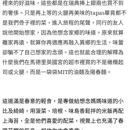
裡來的好滋味，這些都是在瑞典捧上銀兩也買不到
的奢侈。只是再上等的火腿再美味的tapas畢竟都不
是我們骨子裡的菜，進入旅程的尾聲，同行的友人
說他開始想家，因為他想念家鄉的味道。原來就算
離家再遠、就算你再適應再融入異鄉的生活，味蕾
卻騙不了自己想家的念頭。這也就能合理的解釋為
什麼我們在馬德里英國宮的超市裡買的不是橄欖起
司或火腿，而是一袋袋MIT的油麵及陽春麵。
這道滿是春意的輕食，是專做給想念媽媽味道的小
比及綺綺，用菠菜、培根、味島香鬆拌的米飯再配
上海苔，全是他們喜愛的配菜，視覺上也充滿了春