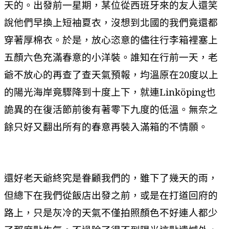
天的。出發前一星期，某位從西班牙來的友人還笑
說他們早換上短袖夏衣，沒想到北國的我們竟還都
穿著厚棉衣。於是，放心恣意的儘往行李箱裡塞上
五顏六色充滿春意的小洋裝。誰知在行前一天，老
爺不放心的再查了查天氣預報，均溫原在20度以上
的陽光海岸竟驟降到十度上下，就連Linköping也
詭異的在復活節前後有著零下九度的低溫。無奈之
餘只好又翻出所有的春意再裝入滿箱的不情願。
還好老天爺終究是眷顧我們的，雖下了幾天的雨，
但總下在我們從飯店出發之前，或是在打道回府的
路上，只是灰冷的天氣不僅拍照顏色不好連人都少