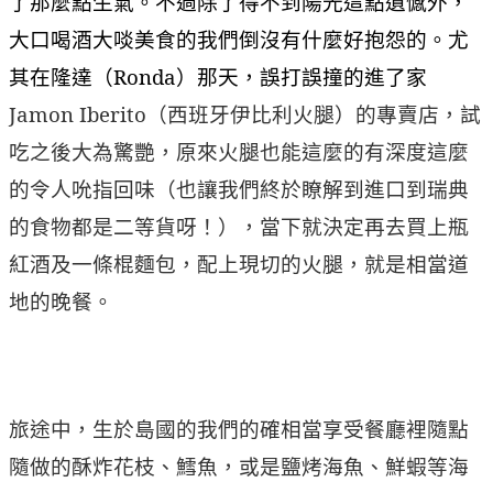
了那麼點生氣。不過除了得不到陽光這點遺憾外，
大口喝酒大啖美食的我們倒沒有什麼好抱怨的。尤
其在隆達（Ronda）那天，誤打誤撞的進了家
Jamon Iberito
（西班牙伊比利火腿）的專賣店，試
吃之後大為驚艷，原來火腿也能這麼的有深度這麼
的令人吮指回味（也讓我們終於瞭解到進口到瑞典
的食物都是二等貨呀！），當下就決定再去買上瓶
紅酒及一條棍麵包，配上現切的火腿，就是相當道
地的晚餐。
旅途中，生於島國的我們的確相當享受餐廳裡隨點
隨做的酥炸花枝、鱈魚，或是鹽烤海魚、鮮蝦等海