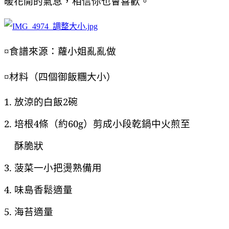
暖花開的氣息，相信你也會喜歡。
食譜來源：蘿小姐亂亂做
¤
材料（四個御飯糰大小）
¤
1. 放涼的白飯2碗
2. 培根4條（約60g）剪成小段乾鍋中火煎至
酥脆狀
3. 菠菜一小把燙熟備用
4. 味島香鬆適量
5. 海苔適量