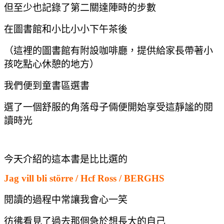
但至少也記錄了第二關達陣時的步數
在圖書館和小比小小下午茶後
（這裡的圖書館有附設咖啡廳，提供給家長帶著小
孩吃點心休憩的地方）
我們便到童書區選書
選了一個舒服的角落母子倆便開始享受這靜謐的閱
讀時光
今天介紹的這本書
是比比選的
Jag vill bli större / Hcf Ross / BERGHS
閱讀的過程中常讓我會心一笑
彷彿看見了過去那個急於想長大的自己