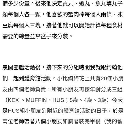
備多少份量。後來他決定貢丸、蝦丸、魚丸等丸子
類每個人各一顆，他喜歡的蟹肉棒每個人兩條、凍
豆腐每個人三塊，接著他就可以開始計算每種食材
需要的總量並拿盆子來分裝。
晨間團體活動後，接下來的分組時間我就跟綺綺他
們一起到體育館活動。
小比綺綺班上共有
20
個小朋
友由四個老師負責，所有小朋友再按年齡分成三組
（
KEX
、
MUFFIN
、
HUS
；
5
歲、
4
歲、
3
歲）
今天
是
HUS
組小朋友到附近的體育館活動的日子，
於是
兩位老師帶著八個小朋友
如廁
著裝完畢後（我的觀