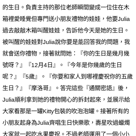
的生日。負責主持的那位老師瞬間變成一位住在木
箱裡愛睡覺但專門送小朋友禮物的娃娃，他要
Julia
過去敲敲木箱叫醒娃娃，告訴他今天是她的生日。
被叫醒的娃娃對
Julia
說你要是能回答我的問題，我
就會送你禮物，接著就問她：『你的生日是幾月幾
號呀？』『
12
月
4
日』。『今年是你幾歲的生日
呢？』『
5
歲』。『你要和家人到哪裡慶祝你的五歲
生日？』『摩洛哥』。答完這些『通關密語』後，
Julia
順利拿到她的禮物開心的拆封起來，並展示給
大家看那是一罐
Kitty
包裝的吹泡泡罐。接著所有的
小朋友起身為
Julia
齊唱生日快樂歌，壽星吹過蠟燭
大家就一起吃水果慶祝。不過老師運用了一個小小