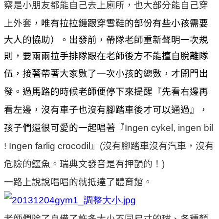
察是小朋友都能自己去上廁所，也大部分能自己穿
上外套
，唯有拉拉鏈跟穿雪鞋的部份有些小孩需
要
大人的協助）。出發前，帶隊老師重新聲明一次規
則，要兩兩拉手排隊跟在老師後方不能擅自脫離隊
伍，接著帶著大家數了一次小
孩的總數，才開門出
發。過馬路的時候老師便停下來提醒『先看右邊再
看左邊，沒有車子也沒有腳踏車後才可以通過』，
孩子們還很可
愛的一起唱著『
Ingen cykel, ingen bil
! Ingen farlig crocodil
』
(
沒有腳踏車沒有汽車，沒有
危險的鱷魚。瑞典文發音是有押韻的！
)
一路上說說唱唱的就抵達了體育館。
老師們除了自備了許多大小不同尺寸的球、各種顏